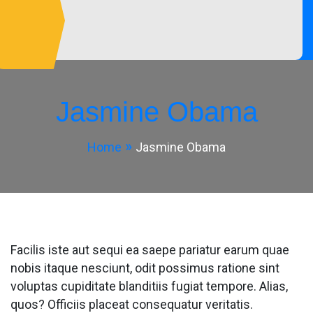
Skip
to
content
Innovativ
e,
Dependa
ble &
Jasmine Obama
Affordab
le
Home
Jasmine Obama
Experts!
Facilis iste aut sequi ea saepe pariatur earum quae
nobis itaque nesciunt, odit possimus ratione sint
voluptas cupiditate blanditiis fugiat tempore. Alias,
quos? Officiis placeat consequatur veritatis.